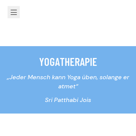
Y
O
G
A
T
H
E
R
A
P
I
E
„Jeder Mensch kann Yoga üben, solange er
atmet“
Sri Patthabi Jois