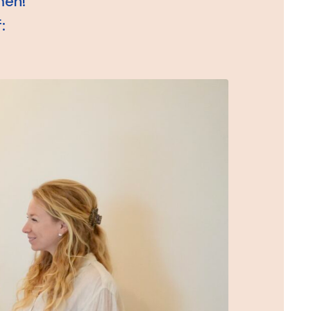
men!
: