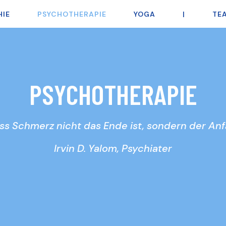
HIE
PSYCHOTHERAPIE
YOGA
|
TE
P
S
Y
C
H
O
T
H
E
R
A
P
I
E
dass Schmerz nicht das Ende ist, sondern der A
Irvin D. Yalom, Psychiater