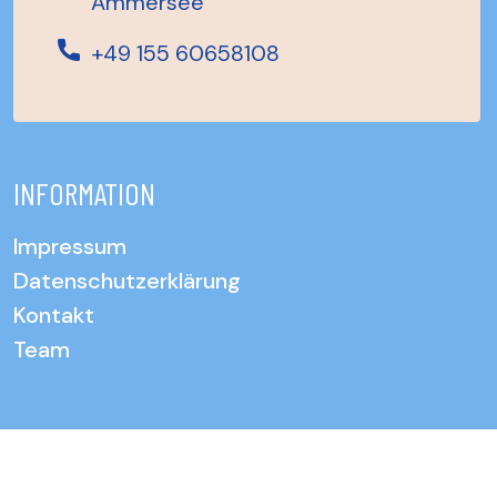
Ammersee
+49 155 60658108
INFORMATION
Impressum
Datenschutzerklärung
Kontakt
Team
© Therapie.Studio. | 2026 | erstellt mit doppeldeutlich