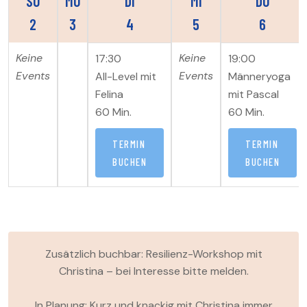
SO
MO
DI
MI
DO
2
3
4
5
6
Keine
Keine
17:30
19:00
Events
Events
All-Level mit
Männeryoga
Felina
mit Pascal
60 Min.
60 Min.
TERMIN
TERMIN
BUCHEN
BUCHEN
Zusätzlich buchbar: Resilienz-Workshop mit
Christina – bei Interesse bitte melden.
In Planung: Kurz und knackig mit Christina immer